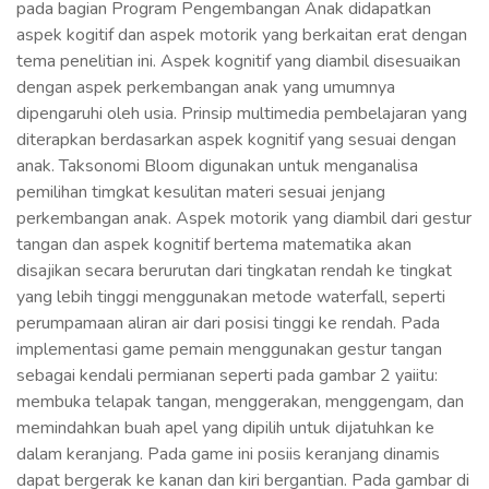
pada bagian Program Pengembangan Anak didapatkan
aspek kogitif dan aspek motorik yang berkaitan erat dengan
tema penelitian ini. Aspek kognitif yang diambil disesuaikan
dengan aspek perkembangan anak yang umumnya
dipengaruhi oleh usia. Prinsip multimedia pembelajaran yang
diterapkan berdasarkan aspek kognitif yang sesuai dengan
anak. Taksonomi Bloom digunakan untuk menganalisa
pemilihan timgkat kesulitan materi sesuai jenjang
perkembangan anak. Aspek motorik yang diambil dari gestur
tangan dan aspek kognitif bertema matematika akan
disajikan secara berurutan dari tingkatan rendah ke tingkat
yang lebih tinggi menggunakan metode waterfall, seperti
perumpamaan aliran air dari posisi tinggi ke rendah. Pada
implementasi game pemain menggunakan gestur tangan
sebagai kendali permianan seperti pada gambar 2 yaiitu:
membuka telapak tangan, menggerakan, menggengam, dan
memindahkan buah apel yang dipilih untuk dijatuhkan ke
dalam keranjang. Pada game ini posiis keranjang dinamis
dapat bergerak ke kanan dan kiri bergantian. Pada gambar di