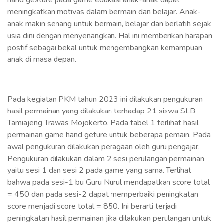
hand gesture pada game edukasi anak-anak dapat
meningkatkan motivas dalam bermain dan belajar. Anak-
anak makin senang untuk bermain, belajar dan berlatih sejak
usia dini dengan menyenangkan. Hal ini memberikan harapan
postif sebagai bekal untuk mengembangkan kemampuan
anak di masa depan.
Pada kegiatan PKM tahun 2023 ini dilakukan pengukuran
hasil permainan yang dilakukan terhadap 21 siswa SLB
Tamiajeng Trawas Mojokerto. Pada tabel 1 terlihat hasil
permainan game hand geture untuk beberapa pemain. Pada
awal pengukuran dilakukan peragaan oleh guru pengajar.
Pengukuran dilakukan dalam 2 sesi perulangan permainan
yaitu sesi 1 dan sesi 2 pada game yang sama. Terlihat
bahwa pada sesi-1 bu Guru Nurul mendapatkan score total
= 450 dan pada sesi-2 dapat memperbaiki peningkatan
score menjadi score total = 850. Ini berarti terjadi
peningkatan hasil permainan jika dilakukan perulangan untuk