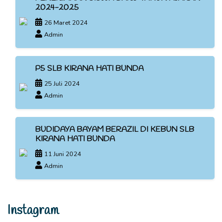
2024-2025
26 Maret 2024
Admin
P5 SLB KIRANA HATI BUNDA
25 Juli 2024
Admin
BUDIDAYA BAYAM BERAZIL DI KEBUN SLB
KIRANA HATI BUNDA
11 Juni 2024
Admin
Instagram