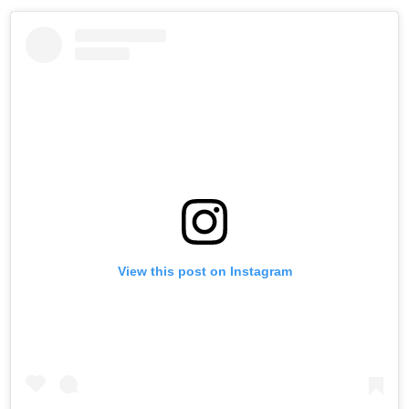
View this post on Instagram