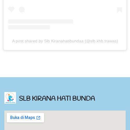
A post shared by Slb Kiranahatibundaa (@slb.khb.trawas)
SLB KIRANA HATI BUNDA