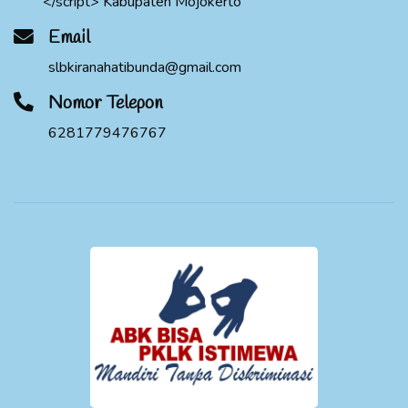
</script> Kabupaten Mojokerto
Email
slbkiranahatibunda@gmail.com
Nomor Telepon
6281779476767