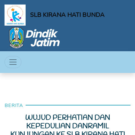
SLB KIRANA HATI BUNDA
BERITA
WUJUD PERHATIAN DAN
KEPEDULIAN DANRAMIL
KUNJUNGAN KE SLB KIRANA HATI