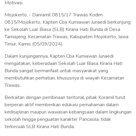
Motivasi
Mojokerto, - Danramil 0815/17 Trawas Kodim
0815/Mojokerto, Kapten Cba Kurniawan Junaedi berkunjung
ke Sekolah Luar Biasa (SLB) Kirana Hati Bunda di Desa
Tamiajeng, Kecamatan Trawas, Kabupaten Mojokerto, Jawa
Timur, Kamis (05/09/2024).
Dalam kunjungannya, Kapten Cba Kurniawan Junaedi
mengatakan, keberadaan Sekolah Luar Biasa Kirana Hati
Bunda sangat bermanfaat untuk masyarakat yang
membutuhkan perhatian, khususnya di wiayah Kecamatan
Trawas.
Berkaitan dengan pembinaan teritorial, pihak Koramil turut
berperan aktif memberikan edukasi pemahaman dalam
kedisiplinan maupun wawasan kebangsaan dalam lingkungan
sekolah hingga penguatan karakter Pancasila, tidak
terkecuali SLB Kirana Hati Bunda.