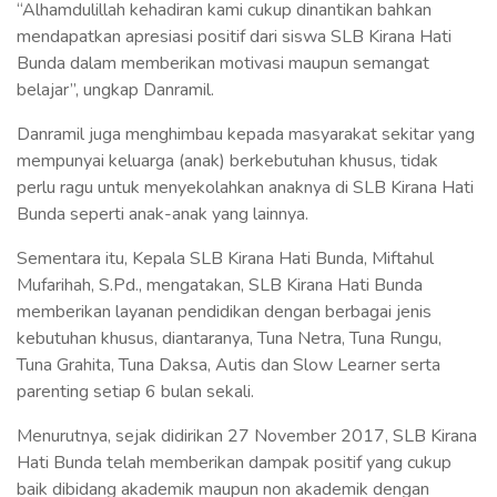
“Alhamdulillah kehadiran kami cukup dinantikan bahkan
mendapatkan apresiasi positif dari siswa SLB Kirana Hati
Bunda dalam memberikan motivasi maupun semangat
belajar”, ungkap Danramil.
Danramil juga menghimbau kepada masyarakat sekitar yang
mempunyai keluarga (anak) berkebutuhan khusus, tidak
perlu ragu untuk menyekolahkan anaknya di SLB Kirana Hati
Bunda seperti anak-anak yang lainnya.
Sementara itu, Kepala SLB Kirana Hati Bunda, Miftahul
Mufarihah, S.Pd., mengatakan, SLB Kirana Hati Bunda
memberikan layanan pendidikan dengan berbagai jenis
kebutuhan khusus, diantaranya, Tuna Netra, Tuna Rungu,
Tuna Grahita, Tuna Daksa, Autis dan Slow Learner serta
parenting setiap 6 bulan sekali.
Menurutnya, sejak didirikan 27 November 2017, SLB Kirana
Hati Bunda telah memberikan dampak positif yang cukup
baik dibidang akademik maupun non akademik dengan