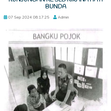
BUNDA
07 Sep 2024 08:17:25
Admin